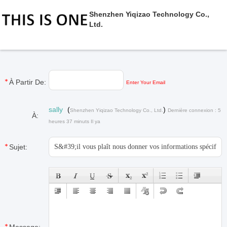
Shenzhen Yiqizao Technology Co.,
Ltd.
À Partir De:
Enter Your Email
sally
(
)
Shenzhen Yiqizao Technology Co., Ltd.
Dernière connexion : 5
À:
heures 37 minuts Il ya
Sujet: