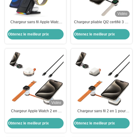
Vidéo
Chargeur sans fil Apple Watch
Chargeur pliable QI2 certifié 3 en
Power Bank Chargeur de montre
un pour iPhone Watch et casque
Iphone
Obtenez le meilleur prix
Obtenez le meilleur prix
Vidéo
Chargeur Apple Watch 2 en 1
Chargeur sans fil 2 en 1 pour
Pour plusieurs appareils en métal
téléphone et montre avec
plusieurs scénarios d'utilisation
Obtenez le meilleur prix
Obtenez le meilleur prix