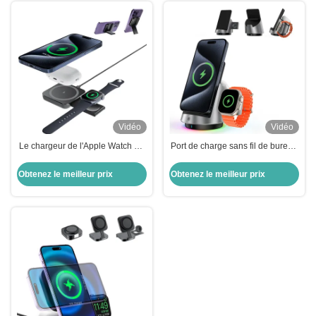
Vidéo
Vidéo
Le chargeur de l'Apple Watch est
Port de charge sans fil de bureau
petit et puissant
à double bobine 3 en 1 avec effet
lumineux RVB
Obtenez le meilleur prix
Obtenez le meilleur prix