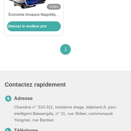
Vidéo
Économie d'espace Magnétique
3 en 1 chargeur sans fil Angle
réglable Pour Iwatch
Obtenez le meilleur prix
1
Contactez rapidement
Adresse
Chambre n° 310-311, troisième étage, bâtiment A, parc
intelligent Baiwangda, n° 11, rue Shibei, communauté
Yangmei, rue Bantian
Téléphone