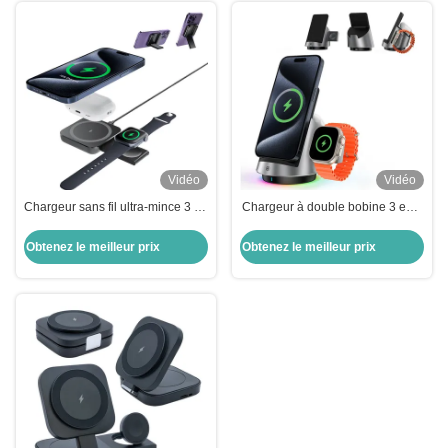
Vidéo
Vidéo
Chargeur sans fil ultra-mince 3 en
Chargeur à double bobine 3 en 1
un personnalisable pour
Compacte sans fil Station de
téléphone et casque
charge Magsafe personnalisée
Obtenez le meilleur prix
Obtenez le meilleur prix