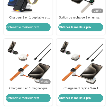
Vidéo
Chargeur 3 en 1 dépliable et
Station de recharge 3 en un sans
caché
fil compact pour iPhone Watch et
casque
Obtenez le meilleur prix
Obtenez le meilleur prix
Vidéo
Chargeur 3 en 1 magnétique
Chargement rapide 3 en 1
certifié QI2 Chargeur sans fil
Chargeur Magsafe Stable avec
portable Magsafe
porte-téléphone
Obtenez le meilleur prix
Obtenez le meilleur prix