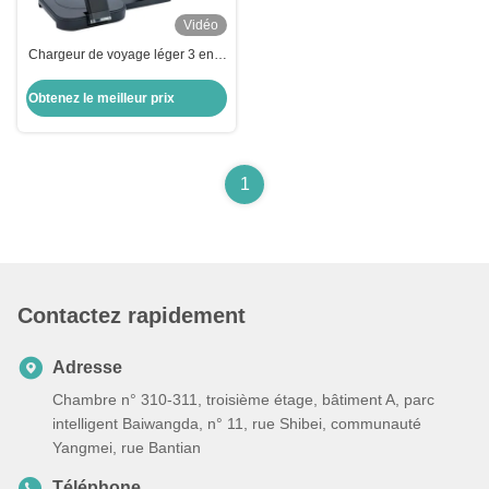
Vidéo
Chargeur de voyage léger 3 en 1
avec fonction d'écran horizontal
et vertical
Obtenez le meilleur prix
1
Contactez rapidement
Adresse
Chambre n° 310-311, troisième étage, bâtiment A, parc
intelligent Baiwangda, n° 11, rue Shibei, communauté
Yangmei, rue Bantian
Téléphone