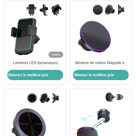
Vidéo
Lumières LED dynamiques
Monture de voiture Magsafe en
Magsafe Montage de voiture
métal ultrafin avec matériau de
Double bobine Iphone Chargeur
lentille personnalisable
Obtenez le meilleur prix
Obtenez le meilleur prix
de voiture