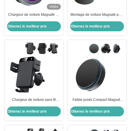
Vidéo
Chargeur de voiture Magsafe de
Montage de voiture Magsafe pour
très petit diamètre
iPhone pliable avec animation
d'éclairage à 9 couleurs
Obtenez le meilleur prix
Obtenez le meilleur prix
Chargeur de voiture sans fil
Faible poids Compact Magsafe
Magsafe de 15 W avec bras de
Monture de voiture Fluxant
pince automatique à réglage
Légère Magsafe Monture de
Obtenez le meilleur prix
Obtenez le meilleur prix
tripartite
téléphone