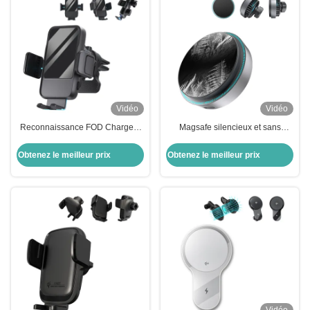
Vidéo
Vidéo
Reconnaissance FOD Chargeur
Magsafe silencieux et sans
de voiture Iphone Magsafe
vibration monture de voiture facile
réglable avec bras à trois voies
à utiliser Magsafe porte
Obtenez le meilleur prix
Obtenez le meilleur prix
téléphone