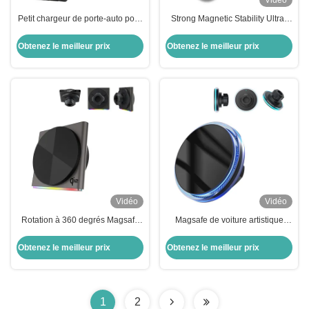
Vidéo
Petit chargeur de porte-auto pour
Strong Magnetic Stability Ultra-
iPhone 15w avec bras de pince à
Thin Fan Cooling Fast Charging
trois axes
Car Phone Holder For Automotive
Obtenez le meilleur prix
Obtenez le meilleur prix
With Original Air Duct Design
Vidéo
Vidéo
Rotation à 360 degrés Magsafe
Magsafe de voiture artistique
Car Mount Ultra-fin de conception
stable monté en cristal
Matériau métallique 9 couleurs
conception de lumière ambiante
Obtenez le meilleur prix
Obtenez le meilleur prix
RGB effet de lumière Chargement
recharge sans fil horizontale
rapide
verticale
1
2