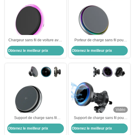
Chargeur sans fil de voiture avec
Porteur de charge sans fil pour
texture cristal, ventilateur de
voiture magnétique avec
Obtenez le meilleur prix
Obtenez le meilleur prix
refroidissement et lumière ciel
ventilateur de refroidissement
étoilé pour support de chargeur
silencieux QI2
iPhone
Vidéo
Support de charge sans fil
Support de charge sans fil pour
magnétique pour voiture à charge
téléphone de voiture, support en
Obtenez le meilleur prix
Obtenez le meilleur prix
rapide et ventilateur de
alliage d'aluminium, effet de
refroidissement silencieux dans le
lumière RVB, réglable, charge