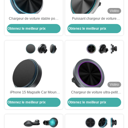
Vidéo
Chargeur de voiture stable pour
Puissant chargeur de voiture
voiture avec lumière ambiante
Magsafe
Obtenez le meilleur prix
Obtenez le meilleur prix
cristalline et conception de
marche
Vidéo
iPhone 15 Magsafe Car Mount
Chargeur de voiture ultra-petit
Charger Connexion stable avec
Magsafe à charge rapide avec
Obtenez le meilleur prix
Obtenez le meilleur prix
effet d'éclairage
porte-téléphone de voiture