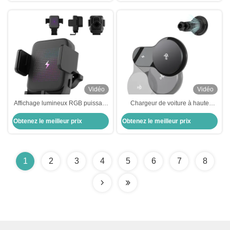
Vidéo
Vidéo
Affichage lumineux RGB puissant
Chargeur de voiture à haute
et polyvalent
précision 15W à pleine vitesse
Obtenez le meilleur prix
Obtenez le meilleur prix
1
2
3
4
5
6
7
8