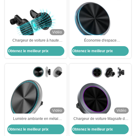
Vidéo
Chargeur de voiture à haute
Économie d'espace
précision 15W à pleine vitesse
personnalisable Magsafe
Obtenez le meilleur prix
Obtenez le meilleur prix
Chargeur monté sur voiture
Installation flexible
Vidéo
Vidéo
Lumière ambiante en métal
Chargeur de voiture Magsafe de
Magsafe Car Mount Charger à
très petit diamètre
Obtenez le meilleur prix
Obtenez le meilleur prix
une main facile à utiliser