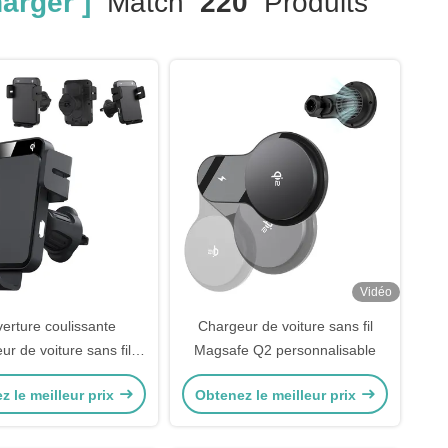
arger ]
Match
220
Produits
Vidéo
erture coulissante
Chargeur de voiture sans fil
r de voiture sans fil
Magsafe Q2 personnalisable
à réglage automatique
z le meilleur prix
Obtenez le meilleur prix
à trois voies