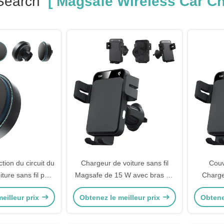
Search
[ Magsafe Wireless Car Ch
tion du circuit du
Chargeur de voiture sans fil
Couv
ture sans fil pour
Magsafe de 15 W avec bras de
Chargeu
15 Pro Max
pince automatique à réglage
Magsafe 
eilleur prix
Obtenez le meilleur prix
Obtene
tripartite