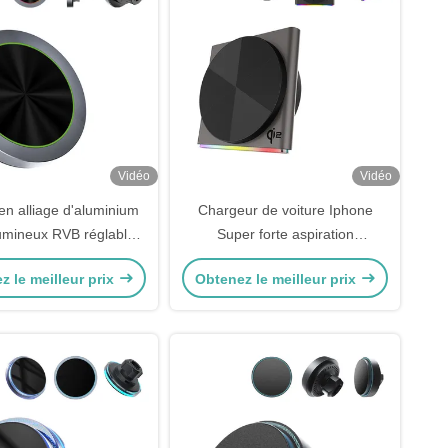
Vidéo
Vidéo
en alliage d'aluminium
Chargeur de voiture Iphone
lumineux RVB réglable
Super forte aspiration
 sans fil Magsafe pour
magnétique 360 degrés rotation
z le meilleur prix
Obtenez le meilleur prix
téléphone de voiture
sans fil 9 couleurs RGB lumière
apide Opération d'une
rapide de charge
seule main