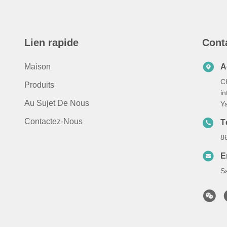
Lien rapide
Cont
Maison
A
C
Produits
in
Au Sujet De Nous
Y
Contactez-Nous
T
8
E
S