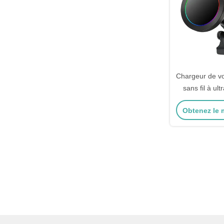
Chargeur de v
sans fil à ult
avec textu
Obtenez le m
d'aluminium et
une main po