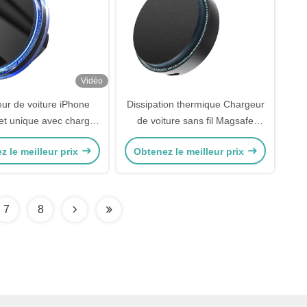
Vidéo
ur de voiture iPhone
Dissipation thermique Chargeur
 et unique avec charge
de voiture sans fil Magsafe
étique sans fil et
Charge rapide Opération à une
z le meilleur prix
Obtenez le meilleur prix
on de lumière ambiante
main
cristalline
7
8