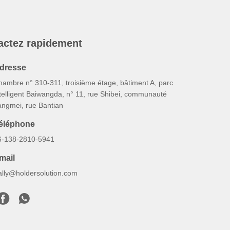
actez rapidement
dresse
hambre n° 310-311, troisième étage, bâtiment A, parc
telligent Baiwangda, n° 11, rue Shibei, communauté
angmei, rue Bantian
éléphone
6-138-2810-5941
mail
ally@holdersolution.com