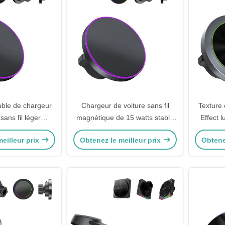
able de chargeur
Chargeur de voiture sans fil
Texture 
sans fil léger
magnétique de 15 watts stable
Effect 
n stable et
avec protection contre le court-
Chargeur
eilleur prix
Obtenez le meilleur prix
Obtene
onnement
circuit
porte-
Charge r