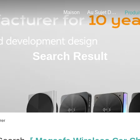
Maison
Au Sujet De Nous
Produi
Search Result
rer