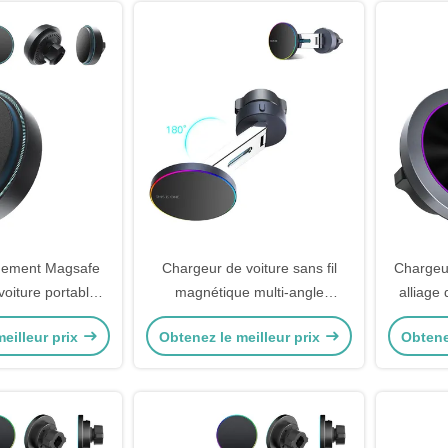
ignement Magsafe
Chargeur de voiture sans fil
Chargeur
voiture portable
magnétique multi-angle
alliage 
e 15 Pro Max
personnalisable avec la lumière
eilleur prix
Obtenez le meilleur prix
Obtene
ambiante