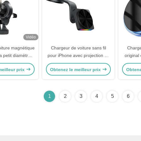
Vidéo
oiture magnétique
Chargeur de voiture sans fil
Charge
ra petit diamètre
pour iPhone avec projection de
original
re en alliage
lumière ambiante en 9 couleurs
magn
eilleur prix
Obtenez le meilleur prix
Obtene
 fonctionnement à
concepti
ur l'automobile
1
2
3
4
5
6