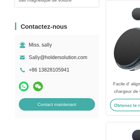
bâti magnétique de voiture
Contactez-nous
Miss. sally
Sally@holdersolution.com
+86 13828105941
Facile d' al
chargeur de 
pour iPhon
Contact maintenant
Obtenez le m