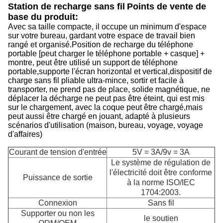
Station de recharge sans fil
Points de vente de
base du produit:
Avec sa taille compacte, il occupe un minimum d'espace
sur votre bureau, gardant votre espace de travail bien
rangé et organisé.
Position de recharge du téléphone
portable [peut charger le téléphone portable + casque] +
montre, peut être utilisé un support de téléphone
portable,supporte l'écran horizontal et vertical,dispositif de
charge sans fil pliable ultra-mince, sortir et facile à
transporter, ne prend pas de place, solide magnétique, ne
déplacer la décharge ne peut pas être éteint, qui est mis
sur le chargement, avec la coque peut être chargé,mais
peut aussi être chargé en jouant, adapté à plusieurs
scénarios d'utilisation (maison, bureau, voyage, voyage
d'affaires)
Courant de tension d'entrée
5V = 3A/9v = 3A
Le système de régulation de
l'électricité doit être conforme
Puissance de sortie
à la norme ISO/IEC
1704:2003.
Connexion
Sans fil
S
Supporter ou non les
d
le soutien