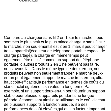
ODM/OEM
r
s
fil
d
v
c
Comparé au chargeur sans fil 2 en 1 sur le marché, nous
sommes le plus petit et le plus mince chargeur sans fil sur
le marché, non seulement il est 2 en 1, mais il peut charger
trois appareils!
(écouteur de téléphone portable espace de
charge partagé), la charge en même temps peut
également être utilisé comme un support de téléphone
portable, d'autres produits 2 en 1 ne peuvent pas faire,
nous avons fait!
Dans le même type de deux-en-un, nos
produits peuvent non seulement frapper le marché deux-
en-un peut également frapper le marché trois-en-un, ultra-
haut coût-efficacité,la performance en termes de coûts du
stand inclut également sa valeur à long terme.
Par
exemple, si un support deux-en-un peut fournir un support
stable pour plusieurs appareils pendant une longue
période, économisant ainsi aux utilisateurs le coût d'achat
de plusieurs supports à fonction unique, il a des
performances de coût élevées,qui est un facteur important