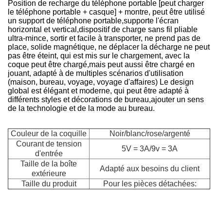
Position de recharge du téléphone portable [peut charger
le téléphone portable + casque] + montre, peut être utilisé
un support de téléphone portable,supporte l'écran
horizontal et vertical,dispositif de charge sans fil pliable
ultra-mince, sortir et facile à transporter, ne prend pas de
place, solide magnétique, ne déplacer la décharge ne peut
pas être éteint, qui est mis sur le chargement, avec la
coque peut être chargé,mais peut aussi être chargé en
jouant, adapté à de multiples scénarios d'utilisation
(maison, bureau, voyage, voyage d'affaires) Le design
global est élégant et moderne, qui peut être adapté à
différents styles et décorations de bureau,ajouter un sens
de la technologie et de la mode au bureau.
Couleur de la coquille
Noir/blanc/rose/argenté
Courant de tension
5V = 3A/9v = 3A
d'entrée
Taille de la boîte
Adapté aux besoins du client
extérieure
Taille du produit
Pour les pièces détachées:
S
d
r