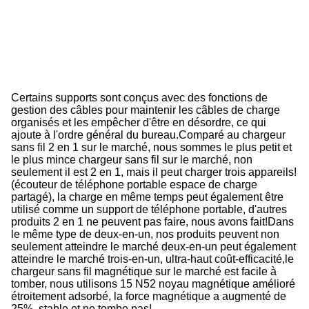
s
fil
P
d
v
c
Certains supports sont conçus avec des fonctions de
gestion des câbles pour maintenir les câbles de charge
organisés et les empêcher d'être en désordre, ce qui
ajoute à l'ordre général du bureau.
Comparé au chargeur
sans fil 2 en 1 sur le marché, nous sommes le plus petit et
le plus mince chargeur sans fil sur le marché, non
seulement il est 2 en 1, mais il peut charger trois appareils!
(écouteur de téléphone portable espace de charge
partagé), la charge en même temps peut également être
utilisé comme un support de téléphone portable, d'autres
produits 2 en 1 ne peuvent pas faire, nous avons fait!
Dans
le même type de deux-en-un, nos produits peuvent non
seulement atteindre le marché deux-en-un peut également
atteindre le marché trois-en-un, ultra-haut coût-efficacité,le
chargeur sans fil magnétique sur le marché est facile à
tomber, nous utilisons 15 N52 noyau magnétique amélioré
étroitement adsorbé, la force magnétique a augmenté de
25%, stable et ne tombe pas!