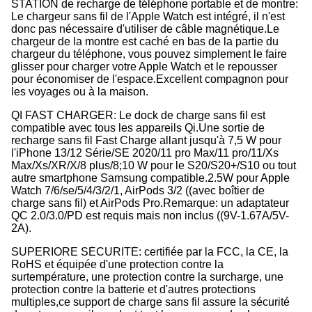
STATION de recharge de téléphone portable et de montre:
Le chargeur sans fil de l'Apple Watch est intégré, il n'est
donc pas nécessaire d'utiliser de câble magnétique.
Le
chargeur de la montre est caché en bas de la partie du
chargeur du téléphone, vous pouvez simplement le faire
glisser pour charger votre Apple Watch et le repousser
pour économiser de l'espace.
Excellent compagnon pour
les voyages ou à la maison.
QI FAST CHARGER: Le dock de charge sans fil est
compatible avec tous les appareils Qi.
Une sortie de
recharge sans fil Fast Charge allant jusqu'à 7,5 W pour
l'iPhone 13/12 Série/SE 2020/11 pro Max/11 pro/11/Xs
Max/Xs/XR/X/8 plus/8;
10 W pour le S20/S20+/S10 ou tout
autre smartphone Samsung compatible.
2.5W pour Apple
Watch 7/6/se/5/4/3/2/1, AirPods 3/2 ((avec boîtier de
charge sans fil) et AirPods Pro.
Remarque: un adaptateur
QC 2.0/3.0/PD est requis mais non inclus ((9V-1.67A/5V-
2A).
SUPERIORE SÉCURITÉ: certifiée par la FCC, la CE, la
RoHS et équipée d'une protection contre la
surtempérature, une protection contre la surcharge, une
protection contre la batterie et d'autres protections
multiples,ce support de charge sans fil assure la sécurité