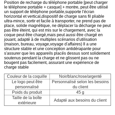
Position de recharge du téléphone portable [peut charger
le téléphone portable + casque] + montre, peut être utilisé
un support de téléphone portable,supporte l'écran
horizontal et vertical,dispositif de charge sans fil pliable
ultra-mince, sortir et facile à transporter, ne prend pas de
place, solide magnétique, ne déplacer la décharge ne peut
pas être éteint, qui est mis sur le chargement, avec la
coque peut être chargé,mais peut aussi être chargé en
jouant, adapté à de multiples scénarios d'utilisation
(maison, bureau, voyage,voyage d'affaires) Il a une
structure stable et une conception antidérapante pour
s'assurer que les appareils placés dessus sont solidement
soutenus pendant la charge et ne glissent pas ou ne
bougent pas facilement, assurant une expérience de
charge stable
Couleur de la coquille
Noir/blanc/rose/argenté
Le logo peut être
Personnalisé selon les besoins
personnalisé
du client
Poids du produit
45 g
Taille de la boîte
Adapté aux besoins du client
S
extérieure
d
r