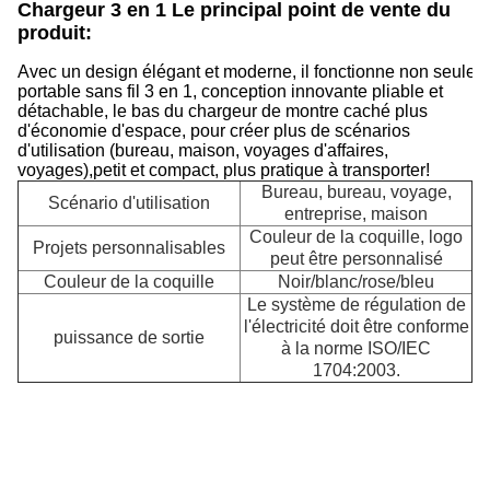
Chargeur 3 en 1 Le principal point de vente du
produit:
Avec un design élégant et moderne, il fonctionne non seule
portable sans fil 3 en 1, conception innovante pliable et
détachable, le bas du chargeur de montre caché plus
d'économie d'espace, pour créer plus de scénarios
d'utilisation (bureau, maison, voyages d'affaires,
voyages),petit et compact, plus pratique à transporter!
Bureau, bureau, voyage,
Scénario d'utilisation
entreprise, maison
Couleur de la coquille, logo
Projets personnalisables
peut être personnalisé
Couleur de la coquille
Noir/blanc/rose/bleu
C
Le système de régulation de
3
l'électricité doit être conforme
puissance de sortie
e
à la norme ISO/IEC
1
1704:2003.
d
v
c
C