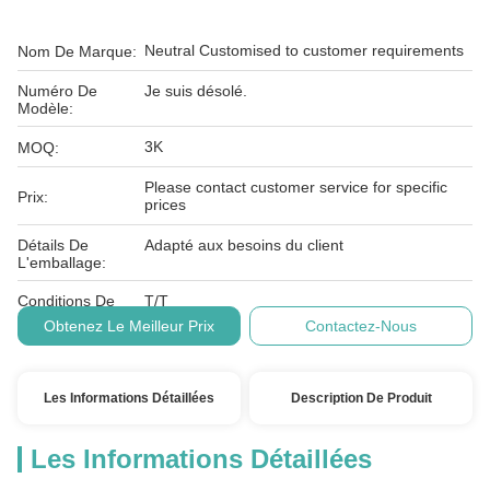
Neutral Customised to customer requirements
Nom De Marque:
Numéro De
Je suis désolé.
Modèle:
3K
MOQ:
Please contact customer service for specific
Prix:
prices
Détails De
Adapté aux besoins du client
L'emballage:
Conditions De
T/T
Paiement:
Obtenez Le Meilleur Prix
Contactez-Nous
Les Informations Détaillées
Description De Produit
Les Informations Détaillées