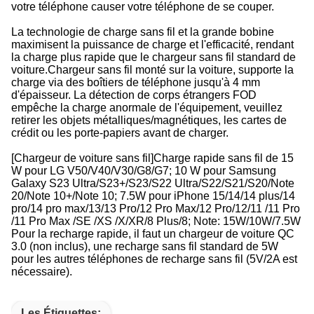
votre téléphone causer votre téléphone de se couper.
La technologie de charge sans fil et la grande bobine
maximisent la puissance de charge et l'efficacité, rendant
la charge plus rapide que le chargeur sans fil standard de
voiture.Chargeur sans fil monté sur la voiture, supporte la
charge via des boîtiers de téléphone jusqu'à 4 mm
d'épaisseur. La détection de corps étrangers FOD
empêche la charge anormale de l'équipement, veuillez
retirer les objets métalliques/magnétiques, les cartes de
crédit ou les porte-papiers avant de charger.
[Chargeur de voiture sans fil]Charge rapide sans fil de 15
W pour LG V50/V40/V30/G8/G7; 10 W pour Samsung
Galaxy S23 Ultra/S23+/S23/S22 Ultra/S22/S21/S20/Note
20/Note 10+/Note 10; 7.5W pour iPhone 15/14/14 plus/14
pro/14 pro max/13/13 Pro/12 Pro Max/12 Pro/12/11 /11 Pro
/11 Pro Max /SE /XS /X/XR/8 Plus/8; Note: 15W/10W/7.5W
Pour la recharge rapide, il faut un chargeur de voiture QC
3.0 (non inclus), une recharge sans fil standard de 5W
pour les autres téléphones de recharge sans fil (5V/2A est
nécessaire).
Les Étiquettes: