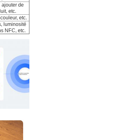
 ajouter de
it, etc.
 couleur, etc.
s, luminosité
ns NFC, etc.