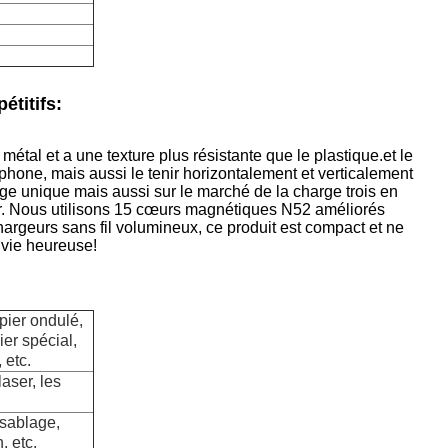
étitifs:
étal et a une texture plus résistante que le plastique.et le
phone, mais aussi le tenir horizontalement et verticalement
ge unique mais aussi sur le marché de la charge trois en
r. Nous utilisons 15 cœurs magnétiques N52 améliorés
argeurs sans fil volumineux, ce produit est compact et ne
 vie heureuse!
pier ondulé,
er spécial,
 etc.
laser, les
 sablage,
, etc.