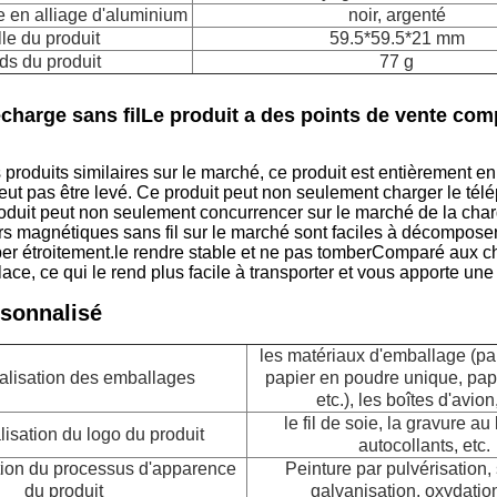
 en alliage d'aluminium
noir, argenté
lle du produit
59.5*59.5*21 mm
ds du produit
77 g
echarge sans filLe produit a des points de vente comp
roduits similaires sur le marché, ce produit est entièrement en m
ut pas être levé. Ce produit peut non seulement charger le télé
roduit peut non seulement concurrencer sur le marché de la char
s magnétiques sans fil sur le marché sont faciles à décompose
er étroitement.le rendre stable et ne pas tomberComparé aux ch
ace, ce qui le rend plus facile à transporter et vous apporte une
rsonnalisé
les matériaux d'emballage (pa
alisation des emballages
papier en poudre unique, papi
etc.), les boîtes d'avion,
le fil de soie, la gravure au 
isation du logo du produit
autocollants, etc.
tion du processus d'apparence
Peinture par pulvérisation,
du produit
galvanisation, oxydation