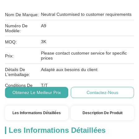
Neutral Customised to customer requirements
Nom De Marque:
Numéro De
A9
Modèle:
3K
MOQ:
Please contact customer service for specific
Prix:
prices
Détails De
Adapté aux besoins du client
L'emballage:
Conditions De
T/T
Paiement:
Obtenez Le Meilleur Prix
Contactez-Nous
Les Informations Détaillées
Description De Produit
Les Informations Détaillées