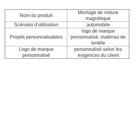
Montage de voiture
Nom du produit
magnétique
Scénario d'utilisation
automobile
logo de marque
Projets personnalisables
personnalisé, matériau de
lentille
Logo de marque
personnalisé selon les
L
personnalisé
exigences du client
C
a
pr
au
à
br
su
le
m
le
pr
m
p
off