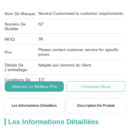
Neutral Customised to customer requirements
Nom De Marque:
Numéro De
N7
Modèle:
3K
MOQ:
Please contact customer service for specific
Prix:
prices
Détails De
Adapté aux besoins du client
L'emballage:
Conditions De
T/T
Paiement:
Obtenez Le Meilleur Prix
Contactez-Nous
Les Informations Détaillées
Description De Produit
Les Informations Détaillées