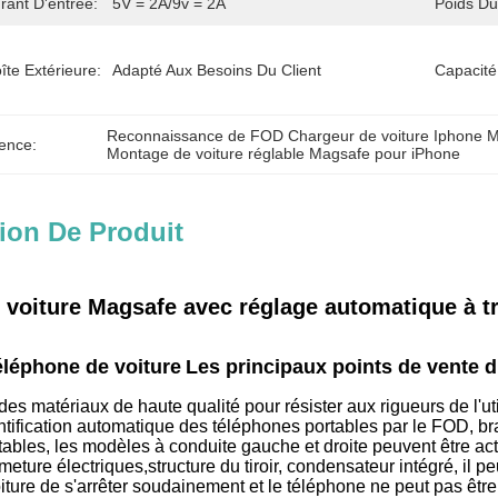
rant D'entrée:
5V = 2A/9v = 2A
Poids Du
îte Extérieure:
Adapté Aux Besoins Du Client
Capacité
Reconnaissance de FOD Chargeur de voiture Iphone 
ence:
Montage de voiture réglable Magsafe pour iPhone
ion De Produit
 voiture Magsafe avec réglage automatique à t
éléphone de voiture
Les principaux points de vente d
es matériaux de haute qualité pour résister aux rigueurs de l'u
tification automatique des téléphones portables par le FOD, br
ables, les modèles à conduite gauche et droite peuvent être acti
meture électriques,structure du tiroir, condensateur intégré, il pe
ture de s'arrêter soudainement et le téléphone ne peut pas être r