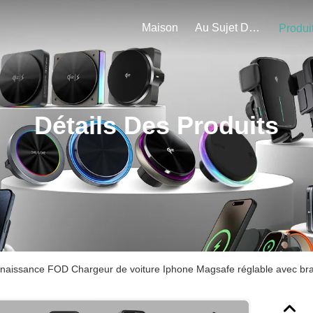
Maison
Au Sujet De Nous
Produi
Détails Des Produits
aissance FOD Chargeur de voiture Iphone Magsafe réglable avec bras