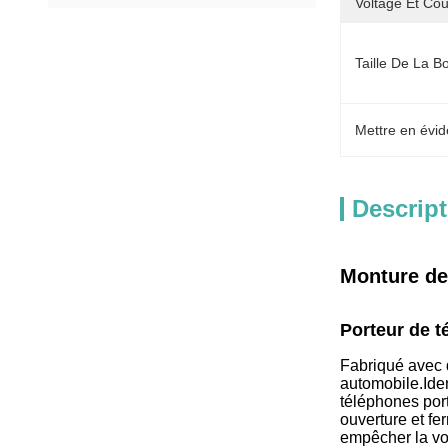
Voltage Et Cou
Taille De La Bo
Mettre en évid
Descript
Monture de
Porteur de t
Fabriqué avec d
automobile.Iden
téléphones port
ouverture et fer
empêcher la voi