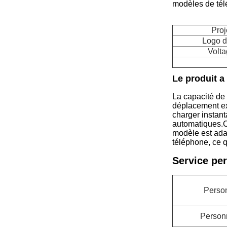
modèles de tél
Proj
Logo d
Volta
Le produit a
La capacité de 
déplacement ex
charger instan
automatiques.Ce
modèle est ada
téléphone, ce qu
Service pe
Person
Personn