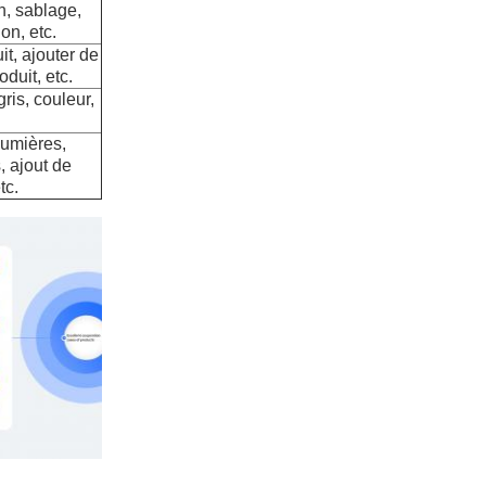
n, sablage,
on, etc.
it, ajouter de
duit, etc.
gris, couleur,
lumières,
, ajout de
tc.