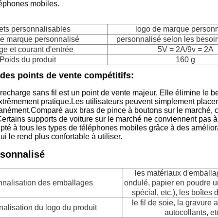
éphones mobiles.
ets personnalisables
logo de marque personn
e marque personnalisé
personnalisé selon les besoin
ge et courant d'entrée
5V = 2A/9v = 2A
Poids du produit
160 g
 des points de vente compétitifs:
recharge sans fil est un point de vente majeur. Elle élimine le
trêmement pratique.Les utilisateurs peuvent simplement placer 
tanément.Comparé aux bras de pince à boutons sur le marché, c
rtains supports de voiture sur le marché ne conviennent pas à 
pté à tous les types de téléphones mobiles grâce à des amélior
i le rend plus confortable à utiliser.
rsonnalisé
les matériaux d'emballa
nalisation des emballages
ondulé, papier en poudre u
spécial, etc.), les boîtes d
le fil de soie, la gravure a
alisation du logo du produit
autocollants, et