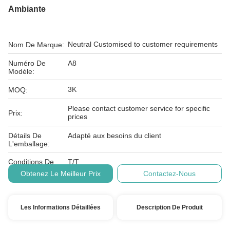
Ambiante
Neutral Customised to customer requirements
Nom De Marque:
Numéro De
A8
Modèle:
3K
MOQ:
Please contact customer service for specific
Prix:
prices
Détails De
Adapté aux besoins du client
L'emballage:
Conditions De
T/T
Paiement:
Obtenez Le Meilleur Prix
Contactez-Nous
Les Informations Détaillées
Description De Produit