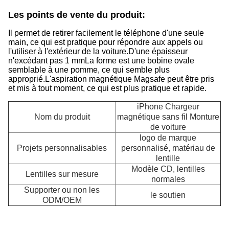
Les points de vente du produit:
Il permet de retirer facilement le téléphone d'une seule
main, ce qui est pratique pour répondre aux appels ou
l'utiliser à l'extérieur de la voiture.D'une épaisseur
n'excédant pas 1 mmLa forme est une bobine ovale
semblable à une pomme, ce qui semble plus
approprié.L'aspiration magnétique Magsafe peut être pris
et mis à tout moment, ce qui est plus pratique et rapide.
iPhone Chargeur
Nom du produit
magnétique sans fil Monture
de voiture
logo de marque
Projets personnalisables
personnalisé, matériau de
lentille
Modèle CD, lentilles
Lentilles sur mesure
P
normales
Supporter ou non les
le soutien
C
ODM/OEM
su
p
êt