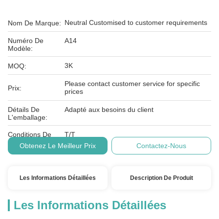
Neutral Customised to customer requirements
Nom De Marque:
Numéro De
A14
Modèle:
3K
MOQ:
Please contact customer service for specific
Prix:
prices
Détails De
Adapté aux besoins du client
L'emballage:
Conditions De
T/T
Paiement:
Obtenez Le Meilleur Prix
Contactez-Nous
Les Informations Détaillées
Description De Produit
Les Informations Détaillées