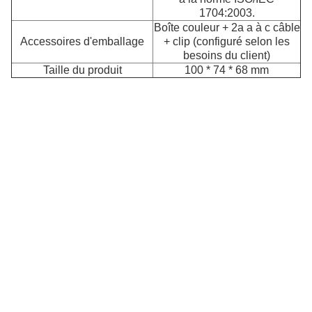
1704:2003.
Boîte couleur + 2a a à c câble
L
Accessoires d'emballage
+ clip (configuré selon les
besoins du client)
Taille du produit
100 * 74 * 68 mm
L
an
ré
pe
u
v
op
et
u
a
fa
à
l'
c
so
po
la
na
la
le