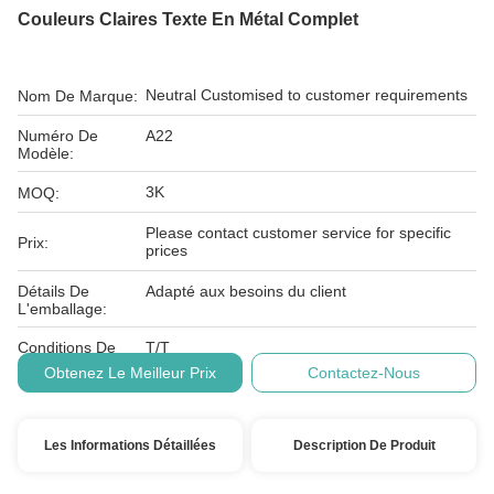
Couleurs Claires Texte En Métal Complet
Neutral Customised to customer requirements
Nom De Marque:
Numéro De
A22
Modèle:
3K
MOQ:
Please contact customer service for specific
Prix:
prices
Détails De
Adapté aux besoins du client
L'emballage:
Conditions De
T/T
Paiement:
Obtenez Le Meilleur Prix
Contactez-Nous
Les Informations Détaillées
Description De Produit