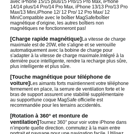
avec iPhone 15/15 plus/15 Pro/15 Pro Max, iPhone
14/14 plus/14 Pro/14 Pro Max, iPhone 13/13 Pro/13 Pro
Max/13 Mini,iPhone 12/ 12 Pro/ 12 Pro Max/ 12
MiniCompatible avec le boîtier MagSafe/boîtier
magnétique d'origine, les autres boîtiers non
magnétiques ne fonctionneront pas!
[Charge rapide magnétique]
La vitesse de charge
maximale est de 20W, elle s'aligne et se verrouille
automatiquement avec la bobine de charge pour
s'adapter à la vitesse de charge maximale.Intégré à la
dernière puce intelligente, rendre la recharge plus sûre,
plus intelligente et plus sûre.
[Touche magnétique pour téléphone de
voiture]
Les aimants forts maintiennent votre téléphone
fermement en place, la serrure de ventilation forte et le
bras de support assurent une stabilité supplémentaire
au support!une coque MagSafe officielle est
recommandée pour les terrains accidentés.
[Rotation à 360° et monture de
ventilation]
Tournez 360° pour voir votre iPhone dans
n'importe quelle direction. commutez à la main entre
portrait et paysage pour une navigation facile. Utilisez