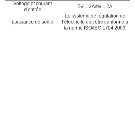
Voltage et courant
5V = 2A/9v = 2A
d'entrée
P
Le système de régulation de
puissance de sortie
l'électricité doit être conforme à
la norme ISO/IEC 1704:2003.
Co
él
pl
m
et
m
d
té
y
co
iP
S
H
et
m
d'
M
es
pl