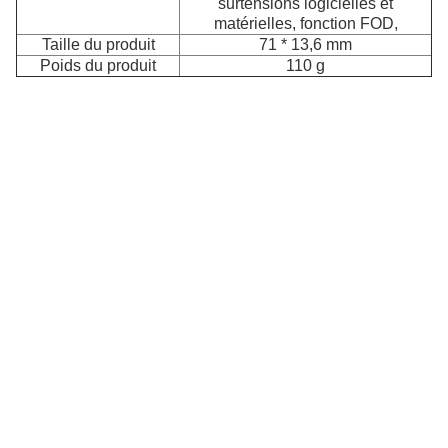
surtensions logicielles et
matérielles, fonction FOD,
Op
d'
Taille du produit
71 * 13,6 mm
st
Poids du produit
110 g
of
u
c
d'
u
p
d'
et
u
in
d
fe
C
po
di
m
d
vo
m
d'
M