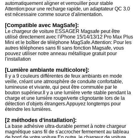
automatiquement aligner et verrouiller pour stable
Attention:pour une recharge rapide, un adaptateur QC 3.0
est nécessaire comme source d'alimentation.
[Compatible avec MagSafe]:
Le chargeur de voiture ESSAGER Magsafe peut être
utilisé directement avec l'iPhone 15/14/13/12 Pro Max Plus
Mini et le boîtier de téléphone MagSafe.
Attention: Pour les
autres téléphones sans fil sans fonction Magsafe, vous
pouvez utiliser notre anneau métallique gratuit pour
l'installation
[Lumière ambiante multicolore]:
Il y a 9 couleurs différentes de feux ambiants en mode
veille, créant une atmosphère de conduite confortable,
lumineuse et vivante, qui peut être commutée par le
bouton supérieur.
Il y a une lumière verte stable pendant la
charge et une lumière rouge/verte clignotante lors de la
détection d'objets étrangers.
Appuyez longtemps pour
éteindre les lumières.
[2 méthodes d'installation]:
La base adhésive ultra-durable permet à notre chargeur
magnétique sans fil de s'accrocher fermement au tableau
de bord de votre voiture.
En outre, le chargeur de voiture