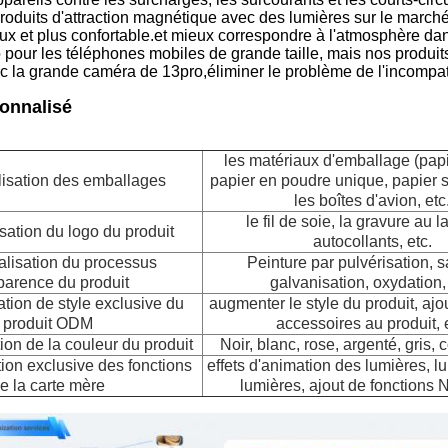
produits d'attraction magnétique avec des lumières sur le march
doux et plus confortable.et mieux correspondre à l'atmosphère da
o pour les téléphones mobiles de grande taille, mais nos produit
 la grande caméra de 13pro,éliminer le problème de l'incompatib
onnalisé
les matériaux d'emballage (pap
isation des emballages
papier en poudre unique, papier sp
les boîtes d'avion, etc
le fil de soie, la gravure au la
sation du logo du produit
autocollants, etc.
lisation du processus
Peinture par pulvérisation, 
parence du produit
galvanisation, oxydation, 
tion de style exclusive du
augmenter le style du produit, ajou
produit ODM
accessoires au produit, e
ion de la couleur du produit
Noir, blanc, rose, argenté, gris, c
ion exclusive des fonctions
effets d'animation des lumières, l
e la carte mère
lumières, ajout de fonctions 