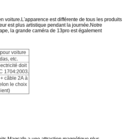
n voiture.
L'apparence est différente de tous les produits
ur est plus artistique pendant la journée.Notre
étape, la grande caméra de 13pro est également
our voiture
das, etc.
ctricité doit
EC 1704:2003.
 + câble 2A à
elon le choix
ient)
cuits.Magsafe a une attraction magnétique plus