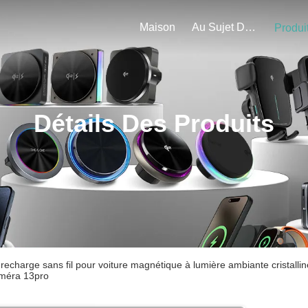
Maison
Au Sujet De Nous
Produi
Détails Des Produits
 recharge sans fil pour voiture magnétique à lumière ambiante cristalli
améra 13pro