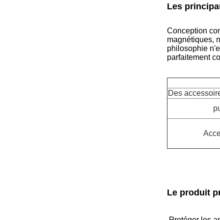
Les principa
Conception comp
magnétiques, no
philosophie n'
parfaitement co
Des accessoir
p
Acce
Le produit p
Protéger les a