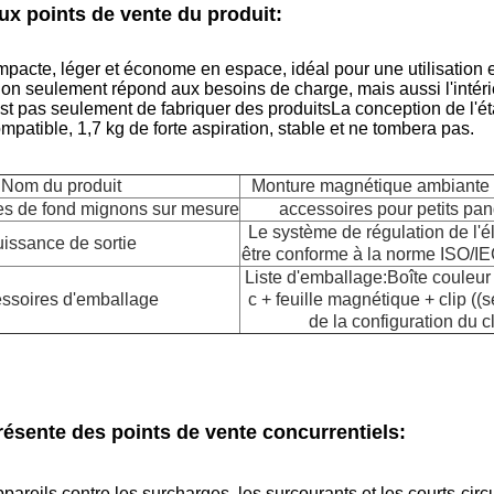
ux points de vente du produit:
acte, léger et économe en espace, idéal pour une utilisation e
n seulement répond aux besoins de charge, mais aussi l'intérie
est pas seulement de fabriquer des produitsLa conception de l'
mpatible, 1,7 kg de forte aspiration, stable et ne tombera pas.
Nom du produit
Monture magnétique ambiante p
es de fond mignons sur mesure
accessoires pour petits pan
Le système de régulation de l'éle
uissance de sortie
être conforme à la norme ISO/I
Liste d'emballage:Boîte couleur
ssoires d'emballage
c + feuille magnétique + clip ((s
de la configuration du cl
résente des points de vente concurrentiels:
ppareils contre les surcharges, les surcourants et les courts-cir