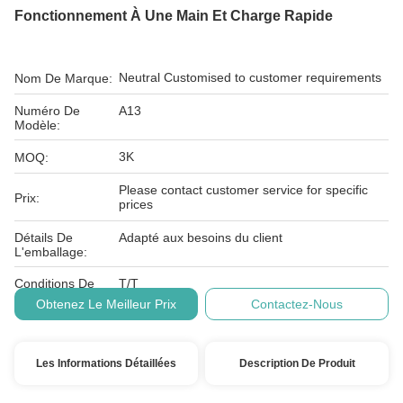
Fonctionnement À Une Main Et Charge Rapide
Neutral Customised to customer requirements
Nom De Marque:
Numéro De
A13
Modèle:
3K
MOQ:
Please contact customer service for specific
Prix:
prices
Détails De
Adapté aux besoins du client
L'emballage:
Conditions De
T/T
Paiement:
Obtenez Le Meilleur Prix
Contactez-Nous
Les Informations Détaillées
Description De Produit