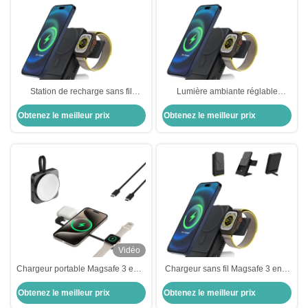
Station de recharge sans fil
Lumière ambiante réglable
portable pour les voyages
Chargeur sans fil 15W avec
Obtenez le meilleur prix
Obtenez le meilleur prix
banque d'alimentation pour les
voyages
Vidéo
Chargeur portable Magsafe 3 en 1
Chargeur sans fil Magsafe 3 en 1
sans fil pour montres et écouteurs
avec banque d'alimentation et
Obtenez le meilleur prix
Obtenez le meilleur prix
Iphone
conception de montre cachée