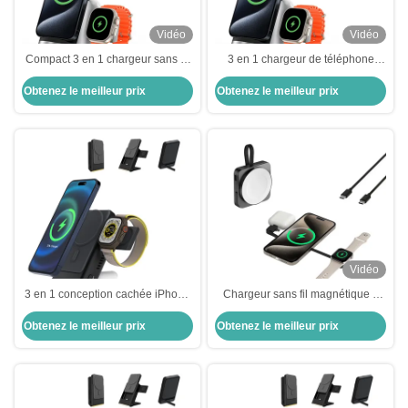
Vidéo
Vidéo
Compact 3 en 1 chargeur sans fil
3 en 1 chargeur de téléphone
Iphone double bobine Dock de
sans fil Stand bureau double
Obtenez le meilleur prix
Obtenez le meilleur prix
charge Iphone
bobine Magsafe monture de
voiture
Vidéo
3 en 1 conception cachée iPhone
Chargeur sans fil magnétique 3
chargeur Stand Power Bank
en 1 portable pour iPhone 15 Pro
Obtenez le meilleur prix
Obtenez le meilleur prix
Magsafe chargeur Stand
Max