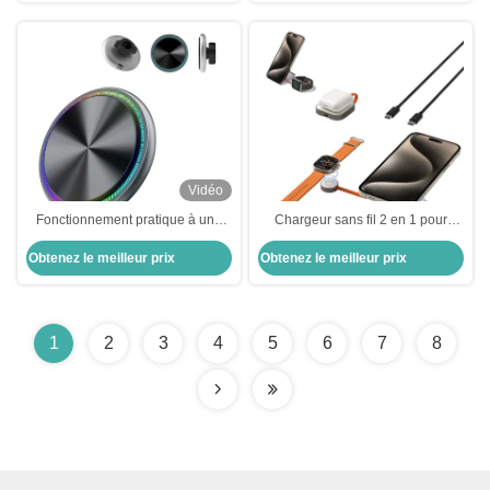
Vidéo
Fonctionnement pratique à une
Chargeur sans fil 2 en 1 pour
main avec support de charge sans
téléphone et montre avec
Obtenez le meilleur prix
Obtenez le meilleur prix
fil magnétique pour automobile et
plusieurs scénarios d'utilisation
luminaire de course
personnalisable
1
2
3
4
5
6
7
8