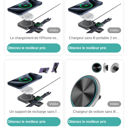
Vidéo
Vidéo
Le chargement de l'iPhone est
Chargeur sans fil portable 2 en 1
polyvalent
pour iPhone Chargeur sans fil
Obtenez le meilleur prix
Obtenez le meilleur prix
magnétique pour téléphone
intelligent
Vidéo
Vidéo
Un support de recharge sans fil
Chargeur de voiture sans fil
pratique et polyvalent pour les
magnétique métallique avec
Obtenez le meilleur prix
Obtenez le meilleur prix
modes de vie modernes
charge rapide et conception
stable