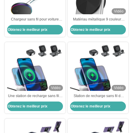
Vidéo
Chargeur sans fil pour voiture
Matériau métallique 9 couleurs
personnalisé pliable avec lumière
RGB effet de lumière voiture sans
Obtenez le meilleur prix
Obtenez le meilleur prix
ambiante 9 couleurs
fil montée charge rapide ultra-
mince design
Vidéo
Vidéo
Une station de recharge sans fil 3
Station de recharge sans fil de
en 1
bureau 3 en 1
Obtenez le meilleur prix
Obtenez le meilleur prix